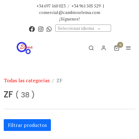
+34 697 160 023
/
+34 961 505 529
|
comercial@cambioselema.com
¡Síguenos!
Seleccionar idioma
0
Todas las categorías
ZF
ZF
(
38
)
Filtrar productos