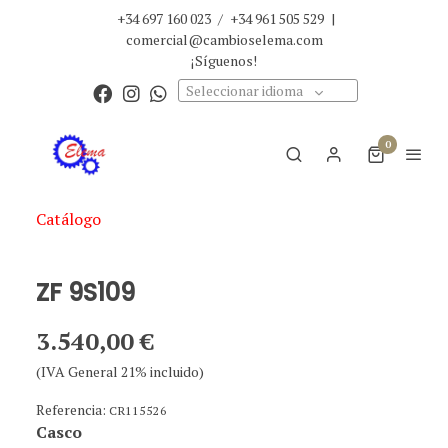
+34 697 160 023
/
+34 961 505 529
|
comercial@cambioselema.com
¡Síguenos!
Seleccionar idioma
0
Catálogo
ZF 9S109
3.540,00 €
(IVA General 21% incluido)
Referencia:
CR115526
Casco