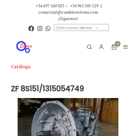
+34 697 160 023
/
+34 961 505 529
|
comercial@cambioselema.com
¡Síguenos!
Seleccionar idioma
0
Catálogo
ZF 8S151/1315054749