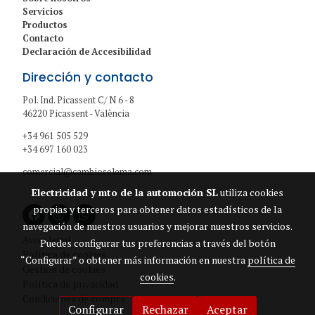
Servicios
Productos
Contacto
Declaración de Accesibilidad
Dirección y contacto
Pol. Ind. Picassent C/ N 6 - 8
46220 Picassent - València
+34 961 505 529
+34 697 160 023
comercial@cambioselema.com
Electricidad y mto de la automoción SL
utiliza cookies
propias y terceros para obtener datos estadísticos de la
navegación de nuestros usuarios y mejorar nuestros servicios.
Aviso legal
Puedes configurar tus preferencias a través del botón
Política de cookies
“Configurar” o obtener más información en nuestra
política de
Gestión de cookies
cookies
.
Política de privacidad
Condiciones de compra
Configurar
Rechazar
Aceptar