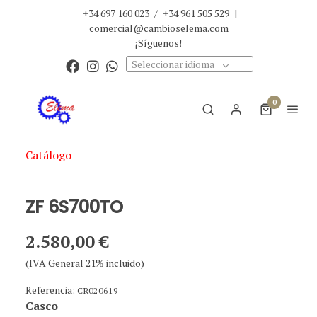
+34 697 160 023
/
+34 961 505 529
|
comercial@cambioselema.com
¡Síguenos!
Seleccionar idioma
0
Catálogo
ZF 6S700TO
2.580,00 €
(IVA General 21% incluido)
Referencia:
CR020619
Casco