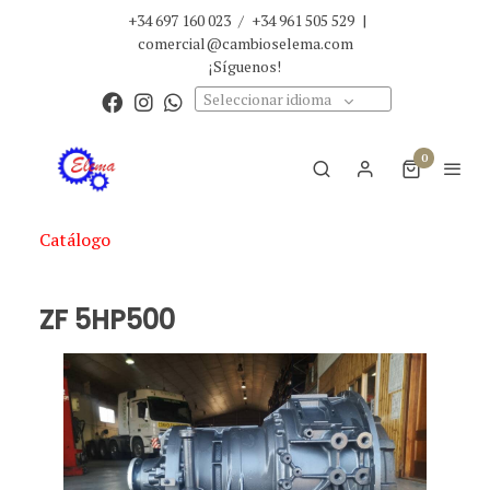
+34 697 160 023
/
+34 961 505 529
|
comercial@cambioselema.com
¡Síguenos!
Seleccionar idioma
0
Catálogo
ZF 5HP500