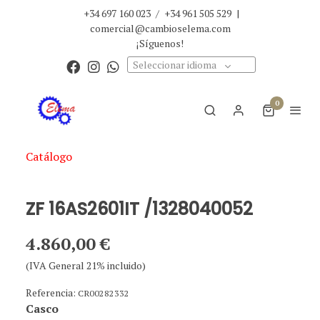
+34 697 160 023
/
+34 961 505 529
|
comercial@cambioselema.com
¡Síguenos!
Seleccionar idioma
0
Catálogo
ZF 16AS2601IT /1328040052
4.860,00 €
(IVA General 21% incluido)
Referencia:
CR00282332
Casco