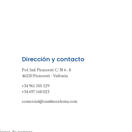
Dirección y contacto
Pol. Ind. Picassent C/ N 6 - 8
46220 Picassent - València
+34 961 505 529
+34 697 160 023
comercial@cambioselema.com
iones de compra