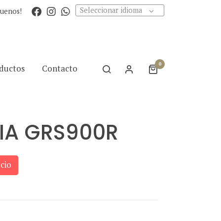
Seleccionar idioma
guenos!
0
ductos
Contacto
IA GRS900R
cio