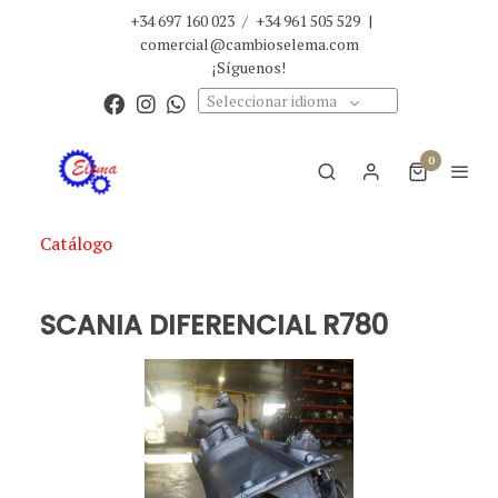
+34 697 160 023
/
+34 961 505 529
|
comercial@cambioselema.com
¡Síguenos!
Seleccionar idioma
0
Catálogo
SCANIA DIFERENCIAL R780