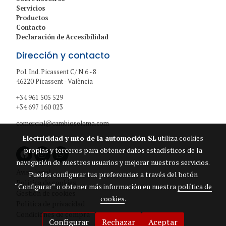
Servicios
Productos
Contacto
Declaración de Accesibilidad
Dirección y contacto
Pol. Ind. Picassent C/ N 6 - 8
46220 Picassent - València
+34 961 505 529
+34 697 160 023
comercial@cambioselema.com
Electricidad y mto de la automoción SL
utiliza cookies
propias y terceros para obtener datos estadísticos de la
navegación de nuestros usuarios y mejorar nuestros servicios.
Aviso legal
Puedes configurar tus preferencias a través del botón
Política de cookies
“Configurar” o obtener más información en nuestra
política de
Gestión de cookies
cookies
.
Política de privacidad
Condiciones de compra
Configurar
Rechazar
Aceptar