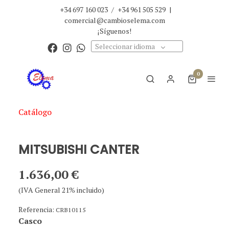
+34 697 160 023
/
+34 961 505 529
|
comercial@cambioselema.com
¡Síguenos!
Seleccionar idioma
0
Catálogo
MITSUBISHI CANTER
1.636,00 €
(IVA General 21% incluido)
Referencia:
CRB10115
Casco