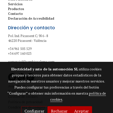
Servicios
Productos
Contacto
Declaración de Accesibilidad
Dirección y contacto
Pol. Ind. Picassent C/ N 6 - 8
46220 Picassent - València
+34 961 505 529
+34 697 160 023
comercial@cambioselema.com
Electricidad y mto de la automoción SL
utiliza cookies
propias y terceros para obtener datos estadísticos de la
navegación de nuestros usuarios y mejorar nuestros servicios.
Aviso legal
Puedes configurar tus preferencias a través del botón
Política de cookies
“Configurar” o obtener más información en nuestra
política de
Gestión de cookies
cookies
.
Política de privacidad
Condiciones de compra
Configurar
Rechazar
Aceptar