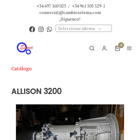
+34 697 160 023
/
+34 961 505 529
|
comercial@cambioselema.com
¡Síguenos!
Seleccionar idioma
0
Catálogo
ALLISON 3200